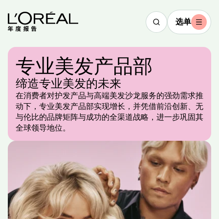
选单
专业美发产品部
缔造专业美发的未来
2025
在消费者对护发产品与高端美发沙龙服务的强劲需求推
亮点回顾
动下，专业美发产品部实现增长，并凭借前沿创新、无
与伦比的品牌矩阵与成功的全渠道战略，进一步巩固其
文字版
观
全球领导地位。
看
视
频