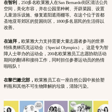
在智利
，250多名欧莱雅人在San Bernardo街区清洁公共
空间，美化市容，并在公园里种树、开辟菜园、设置
儿童游乐设施、修复遮阳遮雨棚等。在这个位于首都
圣地亚哥郊区的贫困街区，1800多名居民的生活得以
改善。
在迪拜，
欧莱雅大力支持需要大量志愿者参与的世界
特殊奥林匹克运动会（Special Olympics）。这是专为智
障人士举办的运动会，200名欧莱雅员工志愿协助活动
期间的翻译和接待工作，同时担任参赛运动员的热情
啦啦队！
在黎巴嫩北部，
欧莱雅员工在一座自然公园中捡拾塑
料瓶和其他不可生物降解的垃圾，清除污染。