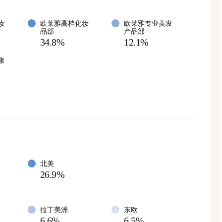
妆
欧莱雅高档化妆
欧莱雅专业美发
品部
产品部
34.8%
12.1%
康
北美
26.9%
拉丁美洲
东欧
6.6%
6.5%