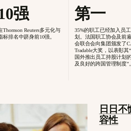
10强
第一
homson Reuters多元化与
35%的职工已经加入员
指标排名中跻身前10强。
划。法国职工协会及前
会联合会向集团颁发了CAC
Tradable大奖，以表彰
国外推出员工持股计划
及良好的跨国管理制度”
日日不
容性