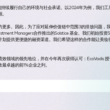
们持续履行自己的环境与社会承诺。以2024年为例，我们
源。
的更多。因此，为了应对延伸价值链中范围3的排放问题，
nvestment Managers合作推出的Solstice 基金。我们初
计划提供更便捷的融资渠道。我们希望这样的合作能让美妆
效领域的领先地位，并在今年再次获得认可：EcoVadis 
效最卓越的前1%企业之列。
莱雅的文化独树一帜？
二，融合了创业精神、对美的热爱、对创新的不懈追求和对