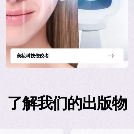
我们最大的优势。正是他们的敬业精神、创造力和热情，让
几年的优先事项是什么？
美妆科技佼佼者
触及的消费者从如今的13亿提升至20亿。为实现这一目标
了解我们的出版物
济和人口结构良好的市场加大投入，尤其是在中产阶级崛起
正快速增长且日益多元化。
充满活力且对美妆富有热情的消费群体，包括Z世代、男性