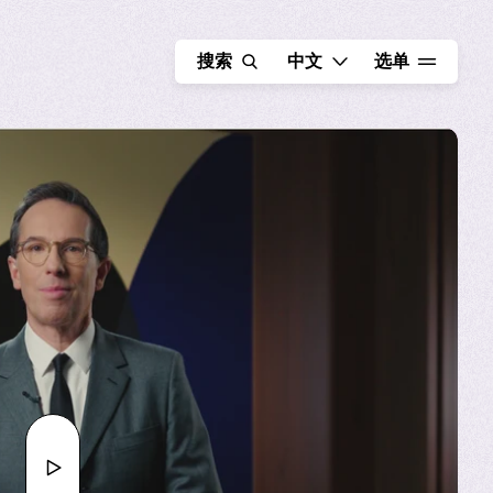
选择语言 - 当前语言为 中
搜索
中文
选单
FR
EN
观
看
视