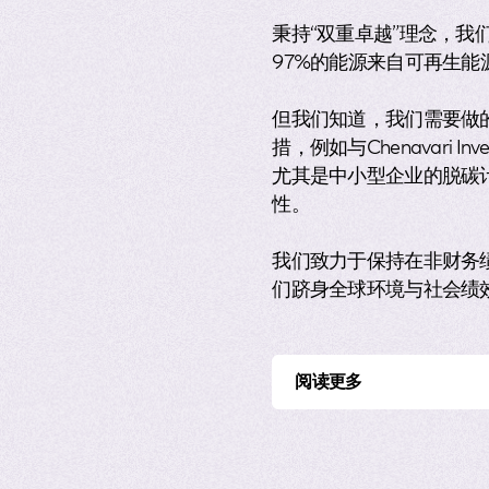
秉持“双重卓越”理念，我
97%的能源来自可再生能
但我们知道，我们需要做
措，例如与Chenavari I
尤其是中小型企业的脱碳
性。
我们致力于保持在非财务绩
们跻身全球环境与社会绩
是什么让欧
阅读更多
欧莱雅的企业文化独一无