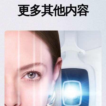
视角的地方。我们通过强大的One L’Oréal 战略，融
更多其他内容
会如何面向未来？
优势，能够创造未来之美。在2024年，我们为未来的成功
的投入无人能及：我们每年在研发与创新上的投资超过13亿
通过建立新的合作关系和投资初创企业，进一步拓宽了创新
整合了IT流程，以改善工作方式，提升效能。我们还加强了
包括在中国苏州启动的全新智能运营中心，采用最新技术，
的品牌矩阵——获得缪缪Miu Miu的授权许可，以及收购韩
美Galderma、阿曼高端香水品牌爱慕Amouage和高端时尚