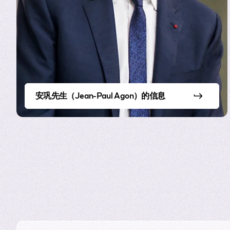
数股权。
当然，在欧莱雅，员工是
界为之所动。
欧莱雅未来
安巩先生
（Jean-Paul Agon）
的信息
在未来十年，我们有志将
领域。
首先是地域，我们将对经
在美国市场加码，其人口
其次，我们需要努力渗透
群体领域。